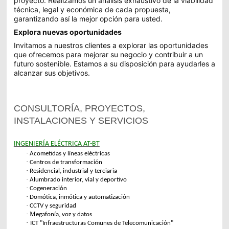
proyecto. Realizamos un análisis exhaustivo de la viabilidad
técnica, legal y económica de cada propuesta,
garantizando así la mejor opción para usted.
Explora nuevas oportunidades
Invitamos a nuestros clientes a explorar las oportunidades
que ofrecemos para mejorar su negocio y contribuir a un
futuro sostenible. Estamos a su disposición para ayudarles a
alcanzar sus objetivos.
CONSULTORÍA, PROYECTOS,
INSTALACIONES Y SERVICIOS
INGENIERÍA ELÉCTRICA AT-BT
·
Acometidas y líneas eléctricas
·
Centros de transformación
·
Residencial, industrial y terciaria
·
Alumbrado interior, vial y deportivo
·
Cogeneración
·
Domótica, inmótica y automatización
·
CCTV y seguridad
· M
egafonía, voz y datos
·
ICT "Infraestructuras Comunes de Telecomunicación"