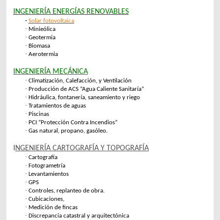
INGENIERÍA ENERGÍAS RENOVABLES
·
S
olar
fotovoltaica
·
Minieólica
·
Geotermia
·
Biomasa
·
Aerotermia
INGENIERÍA MECÁNICA
·
Climatización, Calefacción, y Ventilación
·
Producción de ACS “Agua Caliente Sanitaría”
·
Hidráulica, fontanería, saneamiento y riego
·
Tratamientos de aguas
·
Piscinas
·
PCI “Protección Contra Incendios”
·
Gas natural, propano, gasóleo.
I
NGENIERÍA CARTOGRAFÍA Y TOPOGRAFÍA
·
Cartografía
·
Fotogrametría
·
Levantamientos
·
GPS
·
Controles, replanteo de obra.
·
Cubicaciones,
·
Medición de fincas
·
Discrepancia catastral y arquitectónica